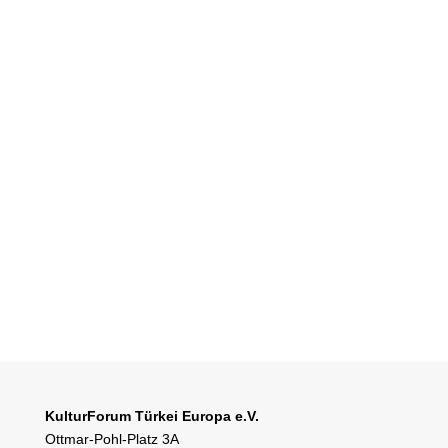
Ceyda Nurtsch analysiert in ihren
Reportagen die anhaltenden Konflikte in der
türkischen Gesellschaft, die sich...
« ÄLTERE EINTRÄGE
KulturForum Türkei Europa e.V.
Ottmar-Pohl-Platz 3A