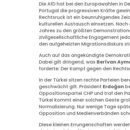
Die AfD hat bei den Europawahlen in D
Portugal die progressiven Kräfte gewinn
Rechtsruck ist ein beunruhigendes Zeiche
kulturellen Austausch einsetzen. Nach
Jahres zu den größten Demonstrationen
zivilgesellschaftliche Engagement jedo
den aufgeheizten Migrationsdiskurs st
Auch auf das angekündigte Demokratief
Dabei gilt dringend, was
Berîvan Aym
forderte: Der Kampf gegen den Rechtsr
In der Türkei sitzen rechte Parteien be
geschwächt gilt. Präsident
Erdoğan
be
Oppositionspartei CHP und traf den P
Türkei kommt einer solchen Geste groß
Normalisierung. Nur wenige Tage spät
Opposition und Medienverbänden scharf
Diese kleinen Errungenschaften werden