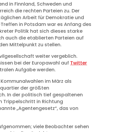
rend in Finnland, Schweden und
reich die rechten Parteien zu. Der
r täglichen Arbeit für Demokratie und
-Treffen in Potsdam war es Anfang des
ter Politik hat sich dieses starke
h auch die etablierten Parteien auf
en Mittelpunkt zu stellen.
lgesellschaft weiter vergeblich.
nissen bei der Europawahl auf
Twitter
ntralen Aufgabe werden.
 den Kommunalwahlen im März als
tquartier der größten
. In der politisch tief gespaltenen
Trippelschritt in Richtung
enannte „Agentengesetz“, das von
 aufgenommen; viele Beobachter sehen