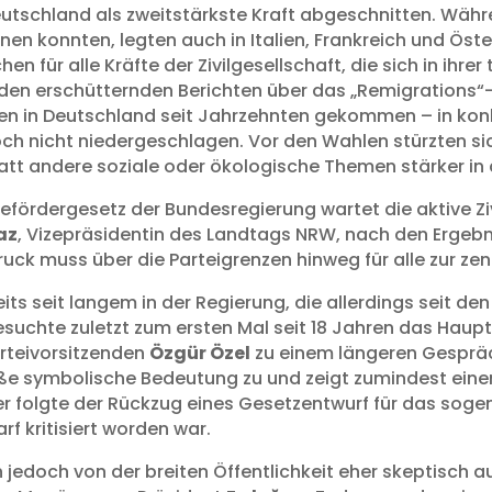
eutschland als zweitstärkste Kraft abgeschnitten. Wäh
en konnten, legten auch in Italien, Frankreich und Öster
n für alle Kräfte der Zivilgesellschaft, die sich in ihre
 den erschütternden Berichten über das „Remigrations“
 in Deutschland seit Jahrzehnten gekommen – in konkre
ch nicht niedergeschlagen. Vor den Wahlen stürzten sic
att andere soziale oder ökologische Themen stärker in d
ördergesetz der Bundesregierung wartet die aktive Zivi
az
, Vizepräsidentin des Landtags NRW, nach den Ergeb
uck muss über die Parteigrenzen hinweg für alle zur ze
reits seit langem in der Regierung, die allerdings seit
suchte zuletzt zum ersten Mal seit 18 Jahren das Haup
arteivorsitzenden
Özgür Özel
zu einem längeren Gespräch
e symbolische Bedeutung zu und zeigt zumindest einen 
er folgte der Rückzug eines Gesetzentwurf für das sog
 kritisiert worden war.
 jedoch von der breiten Öffentlichkeit eher skeptisch