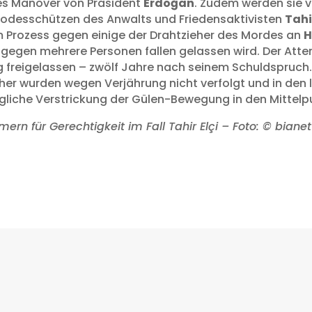
hes Manöver von Präsident
Erdoğan
. Zudem werden sie 
Todesschützen des Anwalts und Friedensaktivisten
Tahi
m Prozess gegen einige der Drahtzieher des Mordes an
H
gegen mehrere Personen fallen gelassen wird. Der Atten
 freigelassen – zwölf Jahre nach seinem Schuldspruch. 
r wurden wegen Verjährung nicht verfolgt und in den l
gliche Verstrickung der Gülen-Bewegung in den Mittelp
n für Gerechtigkeit im Fall Tahir Elçi – Foto: © bianet