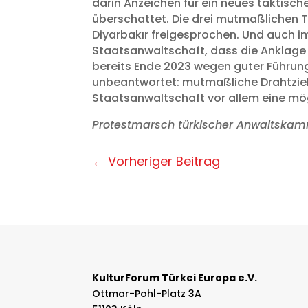
darin Anzeichen für ein neues taktisc
überschattet. Die drei mutmaßlichen 
Diyarbakır freigesprochen. Und auch i
Staatsanwaltschaft, dass die Anklage 
bereits Ende 2023 wegen guter Führung
unbeantwortet: mutmaßliche Drahtziehe
Staatsanwaltschaft vor allem eine mö
Protestmarsch türkischer Anwaltskammer
←
Vorheriger Beitrag
KulturForum Türkei Europa e.V.
Ottmar-Pohl-Platz 3A