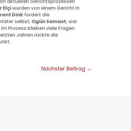
von aktuellen Gerichtsprozessen
r Elçi
wurden von einem Gericht in
rant Dink
fordert die
täter selbst,
Ogün Samast
, war
Im Prozess blieben viele Fragen
etzten Jahren rückte die
unkt.
Nächster Beitrag
→