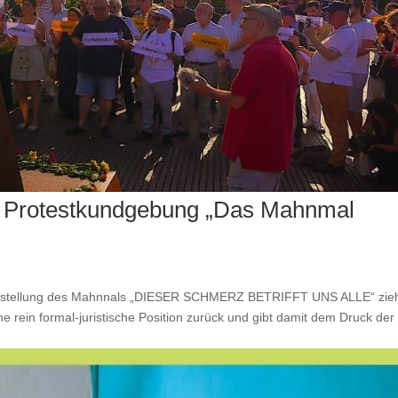
3 – Protestkundgebung „Das Mahnmal
Aufstellung des Mahnnals „DIESER SCHMERZ BETRIFFT UNS ALLE“ zie
e rein formal-juristische Position zurück und gibt damit dem Druck der