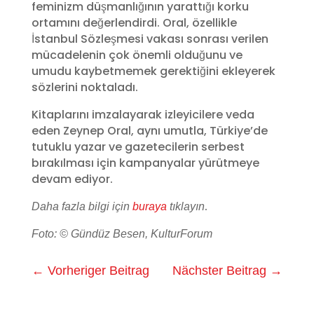
feminizm düşmanlığının yarattığı korku
ortamını değerlendirdi. Oral, özellikle
İstanbul Sözleşmesi vakası sonrası verilen
mücadelenin çok önemli olduğunu ve
umudu kaybetmemek gerektiğini ekleyerek
sözlerini noktaladı.
Kitaplarını imzalayarak izleyicilere veda
eden Zeynep Oral, aynı umutla, Türkiye’de
tutuklu yazar ve gazetecilerin serbest
bırakılması için kampanyalar yürütmeye
devam ediyor.
.
Daha fazla bilgi için
buraya
tıklayın
Foto: © Gündüz Besen, KulturForum
←
Vorheriger Beitrag
Nächster Beitrag
→