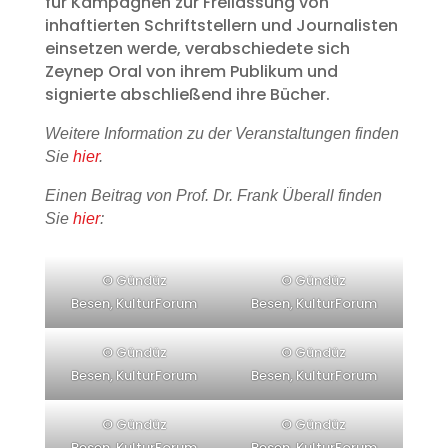
für Kampagnen zur Freilassung von
inhaftierten Schriftstellern und Journalisten
einsetzen werde, verabschiedete sich
Zeynep Oral von ihrem Publikum und
signierte abschließend ihre Bücher.
Weitere Information zu der Veranstaltungen finden
Sie
hier
.
Einen Beitrag von Prof. Dr. Frank Überall finden
Sie
hier
:
© Gündüz
© Gündüz
Besen, KulturForum
Besen, KulturForum
© Gündüz
© Gündüz
Besen, KulturForum
Besen, KulturForum
© Gündüz
© Gündüz
Besen, KulturForum
Besen, KulturForum