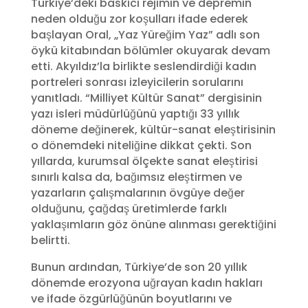
Türkiye’deki baskıcı rejimin ve depremin
neden olduğu zor koşulları ifade ederek
başlayan Oral, „Yaz Yüreğim Yaz” adlı son
öykü kitabından bölümler okuyarak devam
etti. Akyıldız’la birlikte seslendirdiği kadın
portreleri sonrası izleyicilerin sorularını
yanıtladı. “Milliyet Kültür Sanat” dergisinin
yazı isleri müdürlüğünü yaptığı 33 yıllık
döneme değinerek, kültür-sanat eleştirisinin
o dönemdeki niteliğine dikkat çekti. Son
yıllarda, kurumsal ölçekte sanat eleştirisi
sınırlı kalsa da, bağımsız eleştirmen ve
yazarların çalışmalarının övgüye değer
olduğunu, çağdaş üretimlerde farklı
yaklaşımların göz önüne alınması gerektiğini
belirtti.
Bunun ardından, Türkiye’de son 20 yıllık
dönemde erozyona uğrayan kadın hakları
ve ifade özgürlüğünün boyutlarını ve