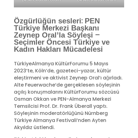
:
Özgürlüğün sesleri
PEN
Türkiye Merkezi Başkanı
–
Zeynep Oral’la Söyleşi
Seçimler Öncesi Türkiye ve
Kadın Hakları Mücadelesi
TürkiyeAlmanya KültürForumu 5 Mayıs
2023’te, Köln’de, gazeteci-yazar, kültür
eleştirmeni ve aktivist Zeynep Oral’ı ağırladı.
Alte Feuerwache’de gerçeklesen söyleşinin
açılış konuşmalarını KültürForumu sözcüsü
Osman Okkan ve PEN-Almanya Merkezi
Temsilcisi Prof. Dr. Frank Überall yaptı.
Söyleşinin moderatörlüğünü Nürnberg
Türkiye Almanya Festivali’nden Ayten
Akyıldız üstlendi.