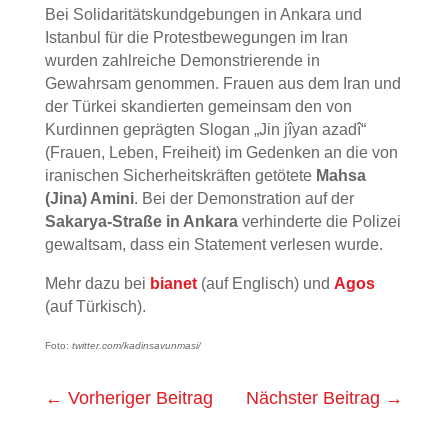
Bei Solidaritätskundgebungen in Ankara und
Istanbul für die Protestbewegungen im Iran
wurden zahlreiche Demonstrierende in
Gewahrsam genommen. Frauen aus dem Iran und
der Türkei skandierten gemeinsam den von
Kurdinnen geprägten Slogan „Jin jîyan azadî“
(Frauen, Leben, Freiheit) im Gedenken an die von
iranischen Sicherheitskräften getötete
Mahsa
(Jina) Amini
. Bei der Demonstration auf der
Sakarya-Straße in Ankara
verhinderte die Polizei
gewaltsam, dass ein Statement verlesen wurde.
Mehr dazu bei
bianet
(auf Englisch) und
Agos
(auf Türkisch).
Foto:
twitter.com/kadinsavunmasi/
←
Vorheriger Beitrag
Nächster Beitrag
→