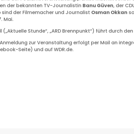
en der bekannten TV-Journalistin
Banu Güven
, der CD
p
sind der Filmemacher und Journalist
Osman Okkan
so
. Mai.
l
(„Aktuelle Stunde“, „ARD Brennpunkt“) führt durch de
 Die Anmeldung zur Veranstaltung erfolgt per Mail an int
cebook-Seite) und auf WDR.de.