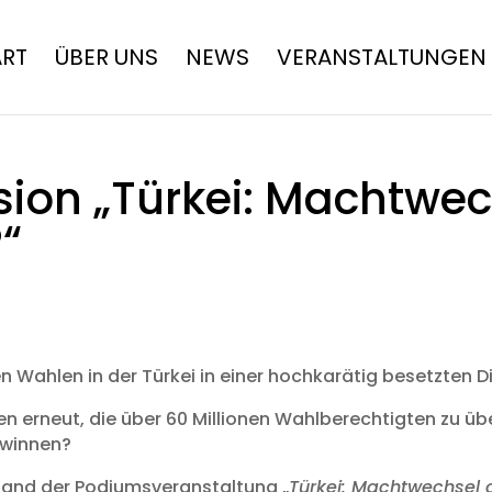
ART
ÜBER UNS
NEWS
VERANSTALTUNGEN
ion „Türkei: Machtwec
“
 Wahlen in der Türkei in einer hochkarätig besetzten 
n erneut, die über 60 Millionen Wahlberechtigten zu üb
ewinnen?
tand der Podiumsveranstaltung „
Türkei: Machtwechsel o