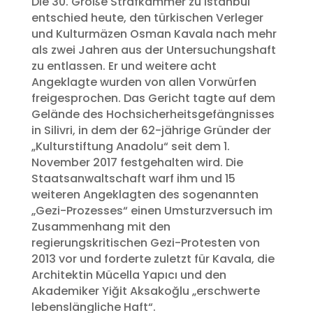
Die 30. Große Strafkammer zu Istanbul
entschied heute, den türkischen Verleger
und Kulturmäzen Osman Kavala nach mehr
als zwei Jahren aus der Untersuchungshaft
zu entlassen. Er und weitere acht
Angeklagte wurden von allen Vorwürfen
freigesprochen. Das Gericht tagte auf dem
Gelände des Hochsicherheitsgefängnisses
in Silivri, in dem der 62-jährige Gründer der
„Kulturstiftung Anadolu“ seit dem 1.
November 2017 festgehalten wird. Die
Staatsanwaltschaft warf ihm und 15
weiteren Angeklagten des sogenannten
„Gezi-Prozesses“ einen Umsturzversuch im
Zusammenhang mit den
regierungskritischen Gezi-Protesten von
2013 vor und forderte zuletzt für Kavala, die
Architektin Mücella Yapıcı und den
Akademiker Yiğit Aksakoğlu „erschwerte
lebenslängliche Haft“.