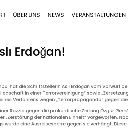
RT
ÜBER UNS
NEWS
VERANSTALTUNGEN
slı Erdoğan!
anbul hat die Schriftstellerin Aslı Erdoğan vom Vorwurf d
liedschaft in einer Terrorvereinigung“ sowie „Zersetzun
 eines Verfahrens wegen „Terrorpropaganda“ gegen die 
iner Razzia gegen die prokurdische Zeitung
Özgür Gün
r „Zerstörung der nationalen Einheit“ vorgeworfen. Nach
gs wurde eine Ausreisesperre gegen sie verhängt. Dies