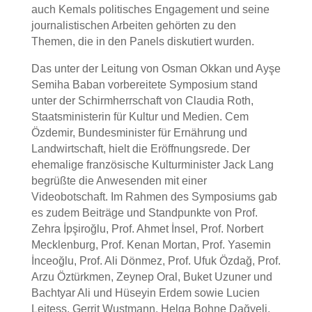
auch Kemals politisches Engagement und seine
journalistischen Arbeiten gehörten zu den
Themen, die in den Panels diskutiert wurden.
Das unter der Leitung von Osman Okkan und Ayşe
Semiha Baban vorbereitete Symposium stand
unter der Schirmherrschaft von Claudia Roth,
Staatsministerin für Kultur und Medien. Cem
Özdemir, Bundesminister für Ernährung und
Landwirtschaft, hielt die Eröffnungsrede. Der
ehemalige französische Kulturminister Jack Lang
begrüßte die Anwesenden mit einer
Videobotschaft. Im Rahmen des Symposiums gab
es zudem Beiträge und Standpunkte von Prof.
Zehra İpşiroğlu, Prof. Ahmet İnsel, Prof. Norbert
Mecklenburg, Prof. Kenan Mortan, Prof. Yasemin
İnceoğlu, Prof. Ali Dönmez, Prof. Ufuk Özdağ, Prof.
Arzu Öztürkmen, Zeynep Oral, Buket Uzuner und
Bachtyar Ali und Hüseyin Erdem sowie Lucien
Leitess, Gerrit Wustmann, Helga Bohne Dağyeli,