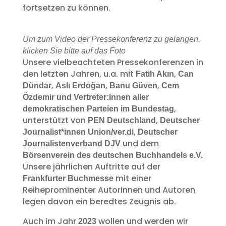
fortsetzen zu können.
Um zum Video der Pressekonferenz zu gelangen,
klicken Sie bitte auf das Foto
Unsere vielbeachteten Pressekonferenzen in
den letzten Jahren, u.a. mit
,
Fatih Akın
Can
,
,
,
Dündar
Aslı Erdoğan
Banu Güven
Cem
Özdemir und Vertreter:innen aller
,
demokratischen Parteien im Bundestag
unterstützt von
,
PEN Deutschland
Deutscher
,
Journalist*innen Union/ver.di
Deutscher
und dem
Journalistenverband DJV
Börsenverein des deutschen Buchhandels e.V.
Unsere jährlichen Auftritte auf der
mit einer
Frankfurter Buchmesse
Reiheprominenter Autorinnen und Autoren
legen davon ein beredtes Zeugnis ab.
Auch im Jahr
wollen und werden wir
2023