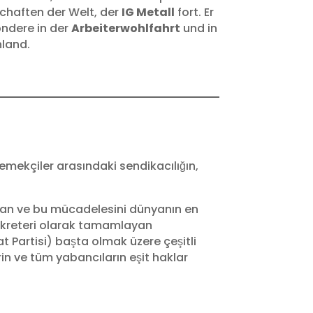
chaften der Welt, der
IG Metall
fort. Er
ondere in der
Arbeiterwohlfahrt
und in
hland.
emekçiler arasındaki sendikacılığın,
ayan ve bu mücadelesini dünyanın en
 Sekreteri olarak tamamlayan
Partisi) başta olmak üzere çeşitli
in ve tüm yabancıların eşit haklar