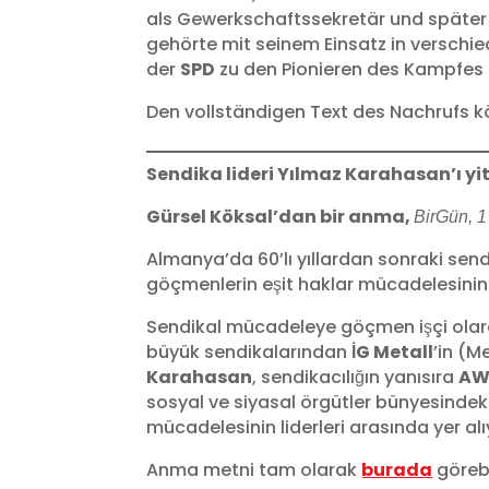
als Gewerkschaftssekretär und später
gehörte mit seinem Einsatz in verschi
der
SPD
zu den Pionieren des Kampfes 
Den vollständigen Text des Nachrufs 
Sendika lideri Yılmaz Karahasan’ı yit
Gürsel Köksal’dan bir anma,
BirGün, 
Almanya’da 60’lı yıllardan sonraki send
göçmenlerin eşit haklar mücadelesini
Sendikal mücadeleye göçmen işçi olarak
büyük sendikalarından
İG Metall
’in (M
Karahasan
, sendikacılığın yanısıra
A
sosyal ve siyasal örgütler bünyesindek
mücadelesinin liderleri arasında yer al
Anma metni tam olarak
burada
görebil