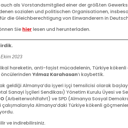
 auch als Vorstandsmitglied einer der größten Gewerks
edenen sozialen und politischen Organisationen, insbes
für die Gleichberechtigung von Einwanderern in Deutsc
können Sie
hier
lesen und herunterladen.
irdik.
1 Ekim 2023
ikal hareketin, anti-faşist mücadelenin, Türkiye kökenli 
n öncülerinden
Yılmaz Karahasan
’ı kaybettik.
 geldiği Almanya’da işyeri işçi temsilcisi olarak başl
etal Sanayi İşçileri Sendikası) Yönetim Kurulu Üyesi ve
WO
(Arbeiterwohlfahrt) ve SPD (Almanya Sosyal Demokrat 
i çalışmalarıyla Almanya’daki Türkiye kökenli göçmenler
ıyordu.
ir ve indirebilirsiniz.