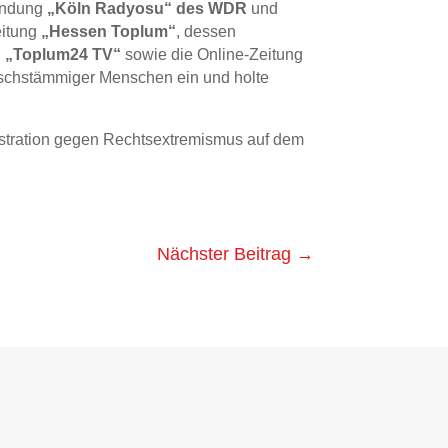
sendung
„Köln Radyosu“ des WDR
und
eitung
„Hessen Toplum“
, dessen
g
„Toplum24 TV“
sowie die Online-Zeitung
rkischstämmiger Menschen ein und holte
onstration gegen Rechtsextremismus auf dem
Nächster Beitrag
→