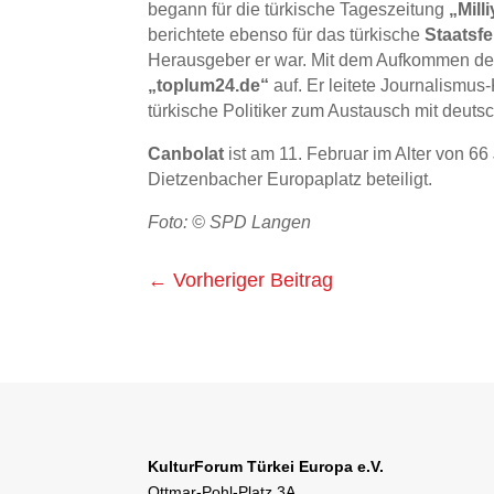
begann für die türkische Tageszeitung
„Mill
berichtete ebenso für das türkische
Staatsf
Herausgeber er war. Mit dem Aufkommen der
„toplum24.de“
auf. Er leitete Journalismus
türkische Politiker zum Austausch mit deuts
Canbolat
ist am 11. Februar im Alter von 6
Dietzenbacher Europaplatz beteiligt.
Foto: © SPD Langen
←
Vorheriger Beitrag
KulturForum Türkei Europa e.V.
Ottmar-Pohl-Platz 3A