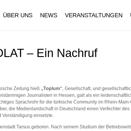
ÜBER UNS
NEWS
VERANSTALTUNGEN
T – Ein Nachruf
kische Zeitung hieß
„Toplum“
, Gesellschaft, und gesellschaf
eistämmigen Journalisten in Hessen, galt als ein leidenschaftl
chtiges Sprachrohr für die türkische Community im Rhein-Main-G
eber, die Medienlandschaft in Deutschland einen Verfechter des 
 Verständigung einsetzte.
tenstadt Tarsus geboren. Nach seinem Studium der Betriebswir