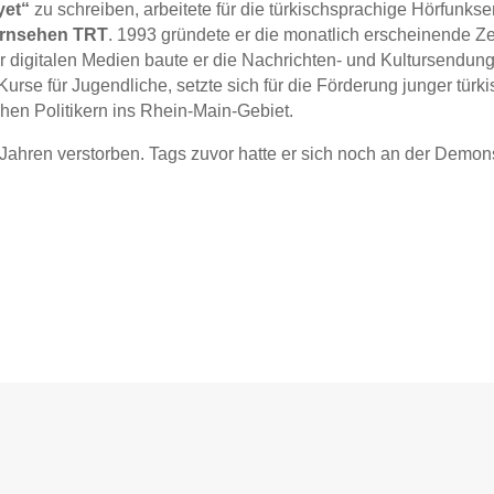
iyet“
zu schreiben, arbeitete für die türkischsprachige Hörfunk
ernsehen TRT
. 1993 gründete er die monatlich erscheinende Z
 digitalen Medien baute er die Nachrichten- und Kultursendun
-Kurse für Jugendliche, setzte sich für die Förderung junger tü
chen Politikern ins Rhein-Main-Gebiet.
6 Jahren verstorben. Tags zuvor hatte er sich noch an der Dem