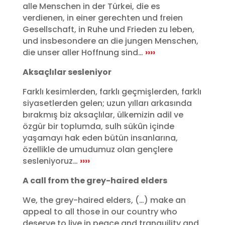
alle Menschen in der Türkei, die es
verdienen, in einer gerechten und freien
Gesellschaft, in Ruhe und Frieden zu leben,
und insbesondere an die jungen Menschen,
die unser aller Hoffnung sind…
››››
Aksaçlılar sesleniyor
Farklı kesimlerden, farklı geçmişlerden, farklı
siyasetlerden gelen; uzun yılları arkasında
bırakmış biz aksaçlılar, ülkemizin adil ve
özgür bir toplumda, sulh sükûn içinde
yaşamayı hak eden bütün insanlarına,
özellikle de umudumuz olan gençlere
sesleniyoruz…
››››
A call from the grey-haired elders
We, the grey-haired elders, (…) make an
appeal to all those in our country who
deserve to live in peace and tranquility and