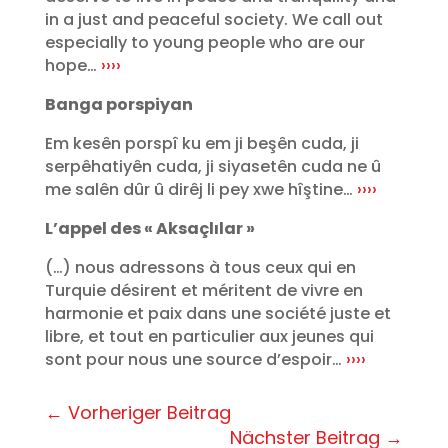
in a just and peaceful society. We call out
especially to young people who are our
hope…
››››
Banga porspiyan
Em kesên porspî ku em ji beşên cuda, ji
serpêhatiyên cuda, ji siyasetên cuda ne û
me salên dûr û dirêj li pey xwe hîştine…
››››
L’appel des « Aksaçlılar »
(…) nous adressons à tous ceux qui en
Turquie désirent et méritent de vivre en
harmonie et paix dans une société juste et
libre, et tout en particulier aux jeunes qui
sont pour nous une source d’espoir…
››››
←
Vorheriger Beitrag
Nächster Beitrag
→