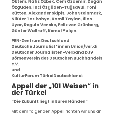
Öktem, Nafiz Özbek, Cem Özdemir, Doğan
Özgüden, İnci Özgüden-Tuğsavul, Toni
Rütten, Alexander Skipis, John Steinmark,
Nilüfer Tarıkahya, Kamil Taylan, İlias
Uyar, Regula Venske, Felix von Grünberg,
Günter Wallraff, Kemal Yalçın.
PEN-Zentrum Deutschland
Deutsche Journalist*innen Union/ver.di
Deutscher Journalisten-Verband DJV
Börsenverein des Deutschen Buchhandels
e.V.
und
KulturForum TürkeiDeutschland:
Appell der „101 Weisen“ in
der Türkei
“Die Zukunft liegt in Euren Händen”
Mit dem folgenden Appell richten wir uns an