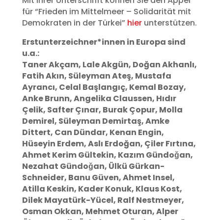
Mit Ihrer Unterschrift können Sie den Appel
für “Frieden im Mittelmeer – Solidarität mit
Demokraten in der Türkei”
hier
unterstützen.
Erstunterzeichner*innen in Europa sind
u.a.:
Taner Akçam, Lale Akgün, Doğan Akhanlı,
Fatih Akın, Süleyman Ateş, Mustafa
Ayrancı, Celal Başlangıç, Kemal Bozay,
Anke Brunn, Angelika Claussen, Hıdır
Çelik, Safter Çınar, Burak Çopur, Molla
Demirel, Süleyman Demirtaş, Amke
Dittert, Can Dündar, Kenan Engin,
Hüseyin Erdem, Aslı Erdoğan, Çiler Fırtına,
Ahmet Kerim Gültekin, Kazım Gündoǧan,
Nezahat Gündoǧan, Ülkü Gürkan-
Schneider, Banu Güven, Ahmet Insel,
Atilla Keskin, Kader Konuk, Klaus Kost,
Dilek Mayatürk-Yücel, Ralf Nestmeyer,
Osman Okkan, Mehmet Oturan, Alper