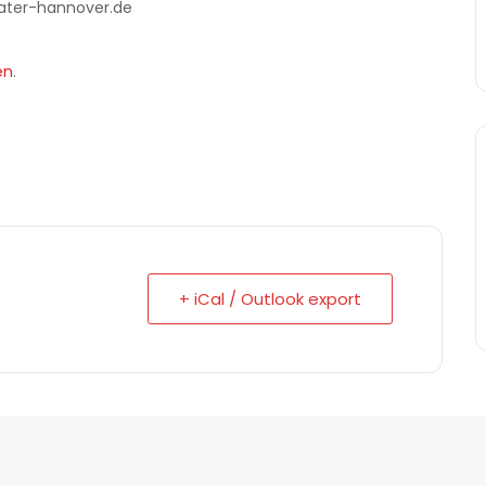
eater-hannover.de
en
.
+ iCal / Outlook export