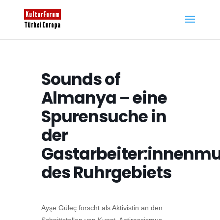
Sounds of
Almanya – eine
Spurensuche in
der
Gastarbeiter:innenmu
des Ruhrgebiets
Ayşe Güleç forscht als Aktivistin an den