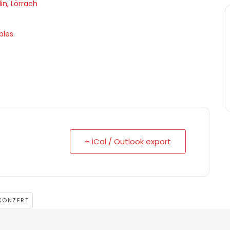
n, Lörrach
bles
.
+ iCal / Outlook export
KONZERT