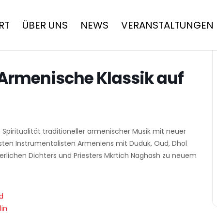
RT
ÜBER UNS
NEWS
VERANSTALTUNGEN
Armenische Klassik auf
iritualität traditioneller armenischer Musik mit neuer
besten Instrumentalisten Armeniens mit Duduk, Oud, Dhol
terlichen Dichters und Priesters Mkrtich Naghash zu neuem
d
lin