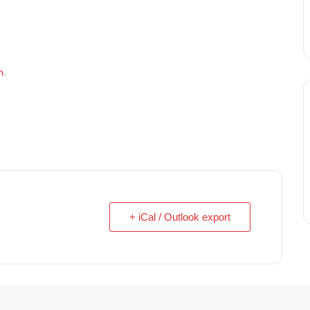
n
.
+ iCal / Outlook export