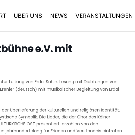
RT
ÜBER UNS
NEWS
VERANSTALTUNGEN
tbühne e.V. mit
nter Leitung von Erdal Sahin. Lesung mit Dichtungen von
i Erenler (deutsch) mit musikalischer Begleitung von Erdal
i der Überlieferung der kulturellen und religiösen Identität.
ystische Symbolik. Die Lieder, die der Chor des Kölner
ULTURKIRCHE OST präsentiert, erzählen von den
ien jahrhundertelang für Frieden und Verständnis eintraten.