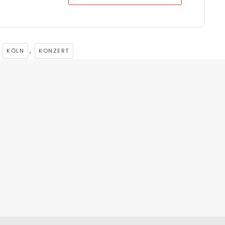
,
,
KÖLN
KONZERT