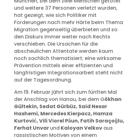
München, bei dem zwei Menschen getötet
und weitere 37 Personen verletzt wurden,
hat gezeigt, wie sich Politiker mit
Forderungen nach mehr Härte beim Thema
Migration gegenseitig überbieten und so
den Diskurs immer weiter nach Rechts
verschieben. Die Ursachen für die
abscheulichen Attentate werden kaum
noch sachlich thematisiert; eine wirksame
Prävention mittels einer effizienten und
langfristigen Integrationsarbeit steht nicht
auf der Tagesordnung.
Am 19. Februar jährt sich zum fünften Mal
der Anschlag von Hanau, bei dem G
ökhan
Gültekin, Sedat Gürbüz, Said Nesar
Hashemi, Mercedes Kierpacz, Hamza
Kurtović, Vili Viorel Păun, Fatih Saraçoğlu,
Ferhat Unvar
und
Kaloyan Velkov
aus
rassistischen Motiven von einem