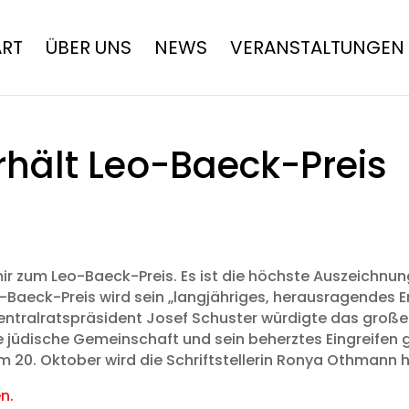
ART
ÜBER UNS
NEWS
VERANSTALTUNGEN
hält Leo-Baeck-Preis
r zum Leo-Baeck-Preis. Es ist die höchste Auszeichnung
-Baeck-Preis wird sein „langjähriges, herausragendes E
Zentralratspräsident Josef Schuster würdigte das gro
e jüdische Gemeinschaft und sein beherztes Eingreifen 
m 20. Oktober wird die Schriftstellerin Ronya Othmann h
n.