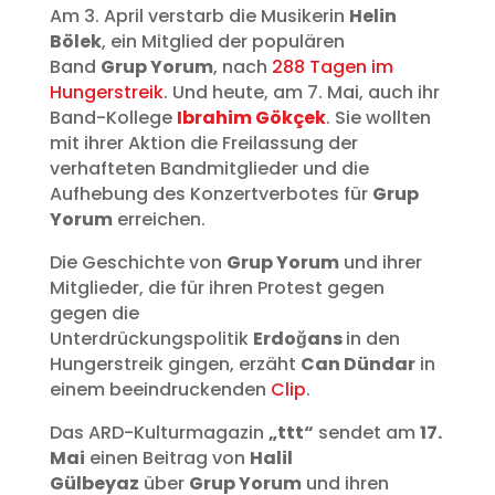
Am 3. April verstarb die Musikerin
Helin
Bölek
, ein Mitglied der populären
Band
Grup Yorum
, nach
288 Tagen im
Hungerstreik
. Und heute, am 7. Mai, auch ihr
Band-Kollege
Ibrahim Gökçek
. Sie wollten
mit ihrer Aktion die Freilassung der
verhafteten Bandmitglieder und die
Aufhebung des Konzertverbotes für
Grup
Yorum
erreichen.
Die Geschichte von
Grup Yorum
und ihrer
Mitglieder, die für ihren Protest gegen
gegen die
Unterdrückungspolitik
Erdoğans
in den
Hungerstreik gingen, erzäht
Can Dündar
in
einem beeindruckenden
Clip
.
Das ARD-Kulturmagazin
„ttt“
sendet am
17.
Mai
einen Beitrag von
Halil
Gülbeyaz
über
Grup Yorum
und ihren