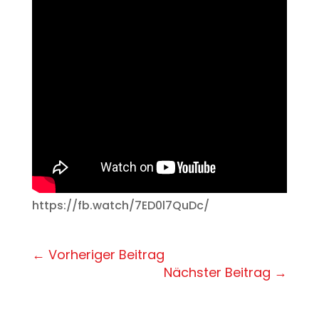
https://fb.watch/7ED0l7QuDc/
←
Vorheriger Beitrag
Nächster Beitrag
→