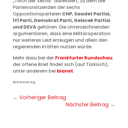
„Tisch der Sechs“ adressiert, zu dem die
Parteivorsitzenden der sechs
Oppositionsparteien
CHP, Saadet Partisi,
İYİ Parti, Demokrat Parti, Gelecek Partisi
und DEVA
gehören. Die Unterzeichnenden
argumentieren, dass eine Militäroperation
nur weiteres Leid erzeugen und allein den
regierenden Kräften nutzen würde.
Mehr dazu bei der
Frankfurter Rundschau
;
der offene Brief findet sich (auf Türkisch),
unter anderem bei
bianet
.
Bild:bianet.org.
←
Vorheriger Beitrag
Nächster Beitrag
→