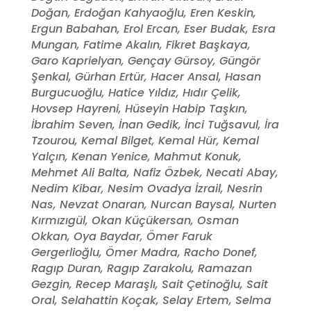
Doğan, Erdoğan Kahyaoğlu, Eren Keskin,
Ergun Babahan, Erol Ercan, Eser Budak, Esra
Mungan, Fatime Akalın, Fikret Başkaya,
Garo Kaprielyan, Gençay Gürsoy, Güngör
Şenkal, Gürhan Ertür, Hacer Ansal, Hasan
Burgucuoğlu, Hatice Yıldız, Hıdır Çelik,
Hovsep Hayreni, Hüseyin Habip Taşkın,
İbrahim Seven, İnan Gedik, İnci Tuğsavul, İra
Tzourou, Kemal Bilget, Kemal Hür, Kemal
Yalçın, Kenan Yenice, Mahmut Konuk,
Mehmet Ali Balta, Nafiz Özbek, Necati Abay,
Nedim Kibar, Nesim Ovadya İzrail, Nesrin
Nas, Nevzat Onaran, Nurcan Baysal, Nurten
Kırmızıgül, Okan Küçükersan, Osman
Okkan, Oya Baydar, Ömer Faruk
Gergerlioğlu, Ömer Madra, Racho Donef,
Ragıp Duran, Ragıp Zarakolu, Ramazan
Gezgin, Recep Maraşlı, Sait Çetinoğlu, Sait
Oral, Selahattin Koçak, Selay Ertem, Selma