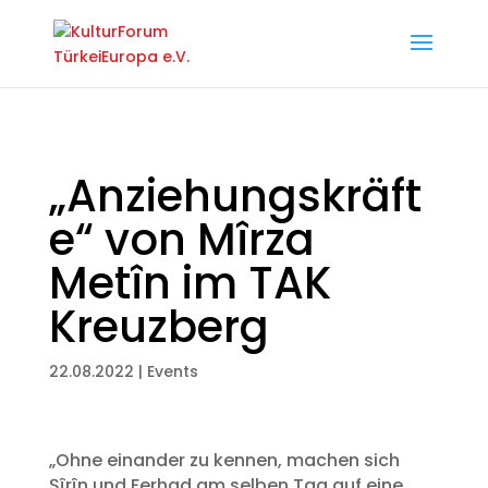
„Anziehungskräft
e“ von Mîrza
Metîn im TAK
Kreuzberg
22.08.2022
|
Events
„Ohne einander zu kennen, machen sich
Şîrîn und Ferhad am selben Tag auf eine