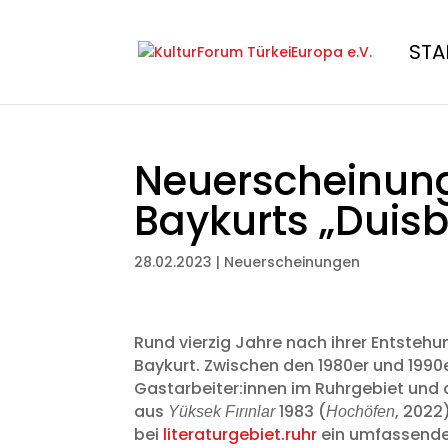
STA
Neuerscheinung
Baykurts „Duisb
28.02.2023
|
Neuerscheinungen
Rund vierzig Jahre nach ihrer Entstehun
Baykurt. Zwischen den 1980er und 1990
Gastarbeiter:innen im Ruhrgebiet und 
aus
1983 (
, 2022
Yüksek Fırınlar
Hochöfen
bei
literaturgebiet.ruhr
ein umfassendes