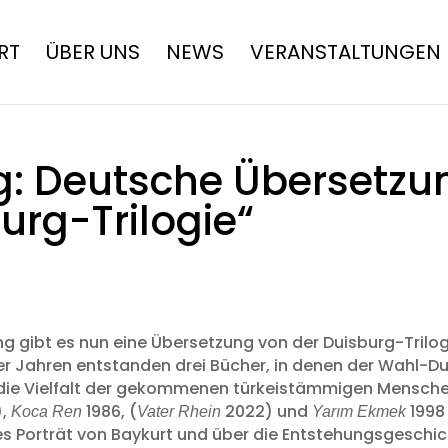
RT
ÜBER UNS
NEWS
VERANSTALTUNGEN
: Deutsche Übersetzun
urg-Trilogie“
g gibt es nun eine Übersetzung von der Duisburg-Trilogi
er Jahren entstanden drei Bücher, in denen der Wahl-Dui
die Vielfalt der gekommenen türkeistämmigen Menschen 
),
1986, (
2022) und
1998
Koca Ren
Vater Rhein
Yarım Ekmek
 Porträt von Baykurt und über die Entstehungsgeschichte