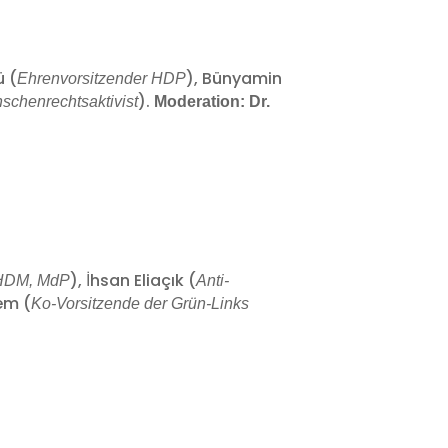
ü (
), Bünyamin
Ehrenvorsitzender HDP
).
schenrechtsaktivist
Moderation: Dr.
), İhsan Eliaçık (
HDM, MdP
Anti-
em (
Ko-Vorsitzende der Grün-Links