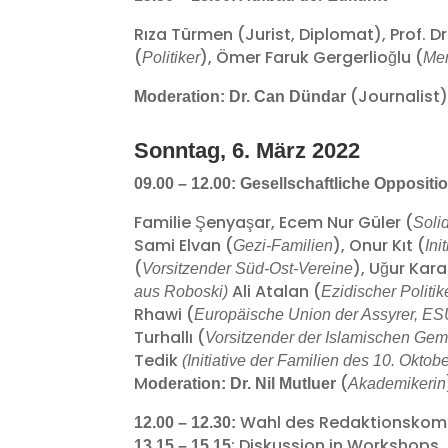
Rıza Türmen (Jurist, Diplomat), Prof. Dr
(
), Ömer Faruk Gergerlioğlu (
Politiker
Men
(Journalist
Moderation: Dr. Can Dündar
Sonntag, 6. März 2022
09.00 – 12.00: Gesellschaftliche Oppositi
Familie Şenyaşar, Ecem Nur Güler (
Soli
Sami Elvan (
), Onur Kıt (
Gezi-Familien
Ini
(
), Uğur Kara
Vorsitzender Süd-Ost-Vereine
Ali Atalan (
aus Roboski)
Ezidischer Politik
Rhawi (
Europäische Union der Assyrer, E
Turhallı (
Vorsitzender der Islamischen Gem
Tedik
(Initiative der Familien des 10. Oktob
M
(
oderation: Dr. Nil Mutluer
Akademikerin
Wahl des Redaktionskomi
12.00 – 12.30:
: Diskussion in Workshops
13.15 – 15.15