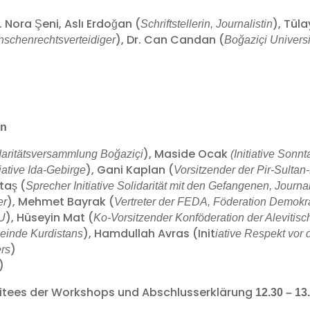
. Nora Şeni, Aslı Erdoğan (
), Tül
Schriftstellerin, Journalistin
), Dr. Can Candan (
schenrechtsverteidiger
Boğaziçi Universi
)
on
), Maside Ocak
daritätsversammlung Boğaziçi
(Initiative Sonn
), Gani Kaplan (
tiative Ida-Gebirge
Vorsitzender der Pir-Sultan
taş (
Sprecher Initiative Solidarität mit den Gefangenen, Journal
), Mehmet Bayrak (
er
Vertreter der FEDA, Föderation Demokra
), Hüseyin Mat (
SU
Ko-Vorsitzender Konföderation der Aleviti
), Hamdullah Avras (Init
einde Kurdistans
iative Respekt vor
)
ers
)
tees der Workshops und Abschlusserklärung
12.30 – 13