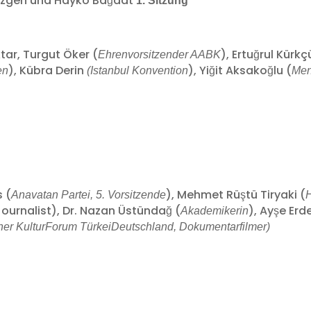
 Özgen und Hayko Bağdat
1. Sitzung
ktar, Turgut Öker (
), Ertuğrul Kürkç
Ehrenvorsitzender AABK
), Kübra Derin
), Yiğit Aksakoğlu (
en
(Istanbul Konvention
Men
s (
), Mehmet Rüştü Tiryaki (
Anavatan Partei, 5. Vorsitzende
Journalist), Dr. Nazan Üstündağ (
), Ayşe Erd
Akademikerin
her KulturForum TürkeiDeutschland, Dokumentarfilmer)