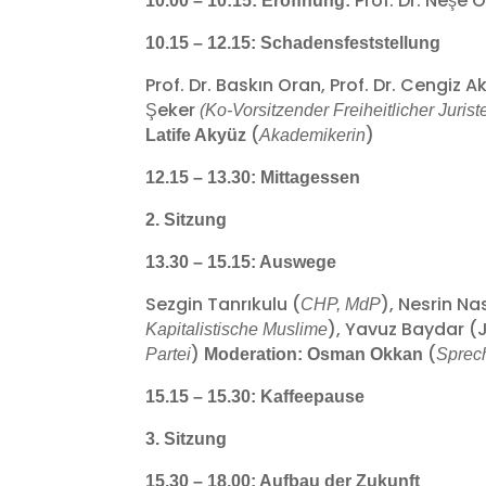
Prof. Dr. Neşe
10.00 – 10:15: Eröffnung:
10.15 – 12.15: Schadensfeststellung
Prof. Dr. Baskın Oran, Prof. Dr. Cengiz A
Şeker
(Ko-Vorsitzender Freiheitlicher Jurist
(
)
Latife Akyüz
Akademikerin
12.15 – 13.30: Mittagessen
2. Sitzung
13.30 – 15.15: Auswege
Sezgin Tanrıkulu (
), Nesrin Na
CHP, MdP
), Yavuz Baydar (
Kapitalistische Muslime
)
(
Partei
Moderation: Osman Okkan
Sprec
15.15 – 15.30: Kaffeepause
3. Sitzung
15.30 – 18.00: Aufbau der Zukunft