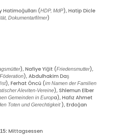
ay Hatimoğulları (
), Hatip Dicle
HDP, MdP
)
tät, Dokumentarfilmer
), Nafiye Yiğit (
),
tagsmütter
Friedensmutter
), Abdulhakim Daş
-Föderation
), Ferhat Öncü (
ist
im Namen der Familien
), Shlemun Elber
tischer Aleviten-Vereine
a), Hafız Ahmet
schen Gemeinden in Europ
), Erdoğan
 den Toten und Gerechtigkeit
Mittagsessen
.15: