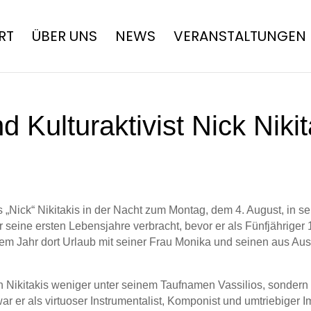
RT
ÜBER UNS
NEWS
VERANSTALTUNGEN
d Kulturaktivist Nick Niki
s „Nick“ Nikitakis in der Nacht zum Montag, dem 4. August, in s
 er seine ersten Lebensjahre verbracht, bevor er als Fünfjährige
sem Jahr dort Urlaub mit seiner Frau Monika und seinen aus Au
 Nikitakis weniger unter seinem Taufnamen Vassilios, sondern 
war er als virtuoser Instrumentalist, Komponist und umtriebiger