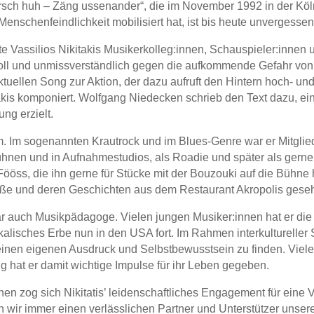
 „Arsch huh – Zäng ussenander“, die im November 1992 in der 
nschenfeindlichkeit mobilisiert hat, ist bis heute unvergessen
Vassilios Nikitakis Musikerkolleg:innen, Schauspieler:innen u
oll und unmissverständlich gegen die aufkommende Gefahr von
uellen Song zur Aktion, der dazu aufruft den Hintern hoch- u
takis komponiert. Wolfgang Niedecken schrieb den Text dazu, ein
ng erzielt.
. Im sogenannten Krautrock und im Blues-Genre war er Mitglied d
ühnen und in Aufnahmestudios, als Roadie und später als gerne
Fööss, die ihn gerne für Stücke mit der Bouzouki auf die Bühne 
traße und deren Geschichten aus dem Restaurant Akropolis gese
ar auch Musikpädagoge. Vielen jungen Musiker:innen hat er die e
kalisches Erbe nun in den USA fort. Im Rahmen interkultureller 
einen eigenen Ausdruck und Selbstbewusstsein zu finden. Viel
g hat er damit wichtige Impulse für ihr Leben gegeben.
nen zog sich Nikitatis’ leidenschaftliches Engagement für ein
n wir immer einen verlässlichen Partner und Unterstützer unsere