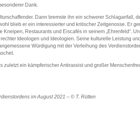
 besonderer Dank.
lturschaffender. Dann bremste ihn ein schwerer Schlaganfall, d
l blieb er ein interessierter und kritischer Zeitgenosse. Er g
die Kneipen, Restaurants und Eiscafés in seinem „Ehrenfeld“. U
e rechter Ideologen und Ideologien. Seine kulturelle Leistung u
e angemessene Würdigung mit der Verleihung des Verdienstord
aschet.
 bis zuletzt ein kämpferischer Antirassist und großer Menschen
erdienstordens im August 2021 –
©
T. Rütten