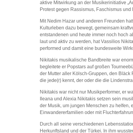
aktive Mitwirkung an der Musikerinitiative
Protest gegen Rassismus, Faschismus und Me
Mit Nedim Hazar und anderen Freunden hatte 
Kulturleben dazu bewegt, gemeinsam kraftv
entstandenen und heute immer noch hoch akt
laut und aktiv zu werden, hat Vassilios Niki
performed und damit eine bundesweite Wirku
Nikitakis musikalische Bandbreite war enorm
begleitete er Popstars auf großen Tourneeb
der Mutter aller Kölsch-Gruppen, den Bläck 
die jede(r) kennt, der oder die die Lindens
Nikitakis war nicht nur Musikperformer, er w
Ileana und Alexia Nikitakis setzen sein musi
der Musik, um jungen Menschen zu helfen, 
Einwandererfamilien oder mit Fluchterfahrun
Durch all seine verschiedenen Lebensstatio
Herkunftsland und der Türkei. In ihm wusste