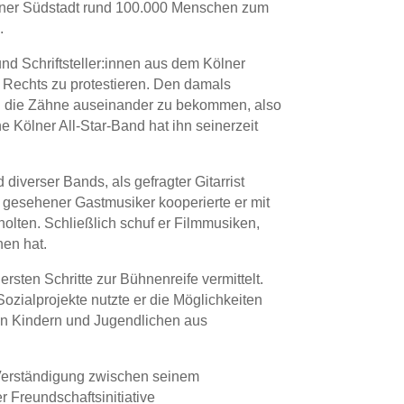
Kölner Südstadt rund 100.000 Menschen zum
.
nd Schriftsteller:innen aus dem Kölner
 Rechts zu protestieren. Den damals
nd die Zähne auseinander zu bekommen, also
e Kölner All-Star-Band hat ihn seinerzeit
iverser Bands, als gefragter Gitarrist
 gesehener Gastmusiker kooperierte er mit
holten. Schließlich schuf er Filmmusiken,
hen hat.
rsten Schritte zur Bühnenreife vermittelt.
Sozialprojekte nutzte er die Möglichkeiten
en Kindern und Jugendlichen aus
e Verständigung zwischen seinem
r Freundschaftsinitiative