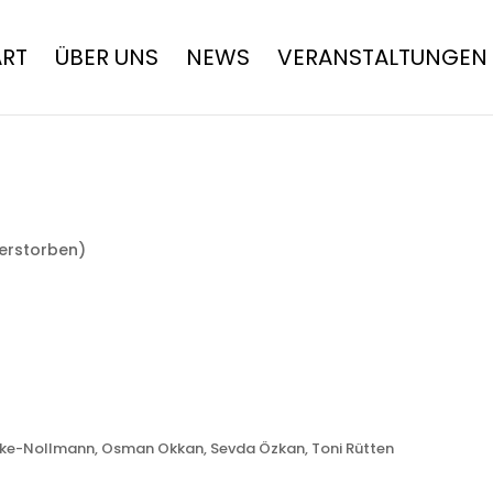
ART
ÜBER UNS
NEWS
VERANSTALTUNGEN
verstorben)
Huneke-Nollmann, Osman Okkan, Sevda Özkan, Toni Rütten