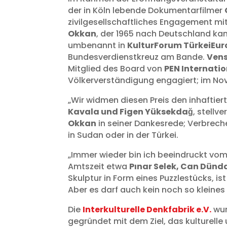
der in Köln lebende Dokumentarfilmer
zivilgesellschaftliches Engagement mi
Okkan
, der 1965 nach Deutschland ka
umbenannt in
KulturForum TürkeiEu
Bundesverdienstkreuz am Bande.
Ven
Mitglied des Board von
PEN Internatio
Völkerverständigung engagiert; im Nov
„Wir widmen diesen Preis den inhaftier
Kavala und Figen Yüksekdağ
, stellv
Okkan
in seiner Dankesrede; Verbreche
in Sudan oder in der Türkei.
„Immer wieder bin ich beeindruckt vo
Amtszeit etwa
Pınar Selek, Can Dünda
Skulptur in Form eines Puzzlestücks, 
Aber es darf auch kein noch so kleines 
Die
Interkulturelle Denkfabrik e.V.
wur
gegründet mit dem Ziel, das kulturell