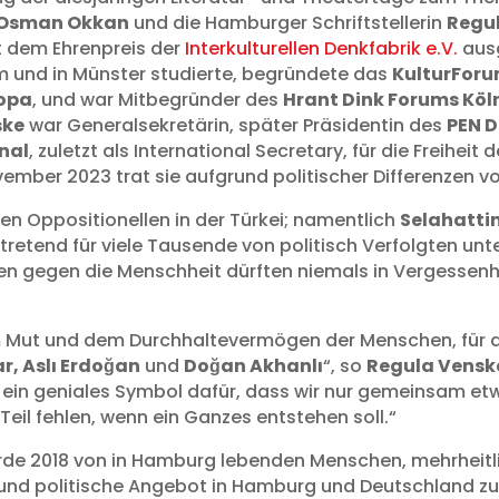
Osman Okkan
und die Hamburger Schriftstellerin
Regu
t dem Ehrenpreis der
Interkulturellen Denkfabrik e.V.
aus
m und in Münster studierte, begründete das
KulturForu
ropa
, und war Mitbegründer des
Hrant Dink Forums Köl
ske
war Generalsekretärin, später Präsidentin des
PEN 
nal
, zuletzt als International Secretary, für die Freiheit
ember 2023 trat sie aufgrund politischer Differenzen v
ten Oppositionellen in der Türkei; namentlich
Selahatti
ertretend für viele Tausende von politisch Verfolgten u
n gegen die Menschheit dürften niemals in Vergessenhei
m Mut und dem Durchhaltevermögen der Menschen, für di
r, Aslı Erdoğan
und
Doğan Akhanlı
“, so
Regula Vensk
ist ein geniales Symbol dafür, dass wir nur gemeinsam 
Teil fehlen, wenn ein Ganzes entstehen soll.“
de 2018 von in Hamburg lebenden Menschen, mehrheitli
e und politische Angebot in Hamburg und Deutschland zu