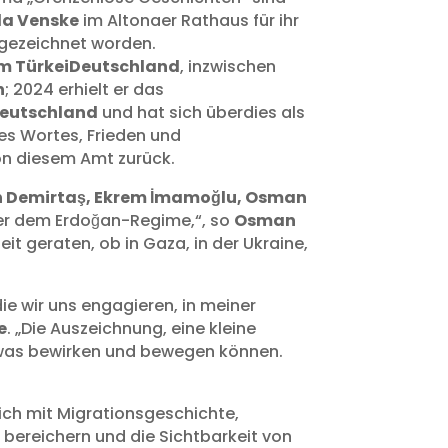
la Venske
im Altonaer Rathaus für ihr
gezeichnet worden.
m TürkeiDeutschland
, inzwischen
n
; 2024 erhielt er das
Deutschland
und hat sich überdies als
 des Wortes, Frieden und
on diesem Amt zurück.
n Demirtaş, Ekrem İmamoğlu, Osman
nter dem Erdoğan-Regime,“, so
Osman
t geraten, ob in Gaza, in der Ukraine,
e wir uns engagieren, in meiner
e
. „Die Auszeichnung, eine kleine
etwas bewirken und bewegen können.
ch mit Migrationsgeschichte,
 bereichern und die Sichtbarkeit von