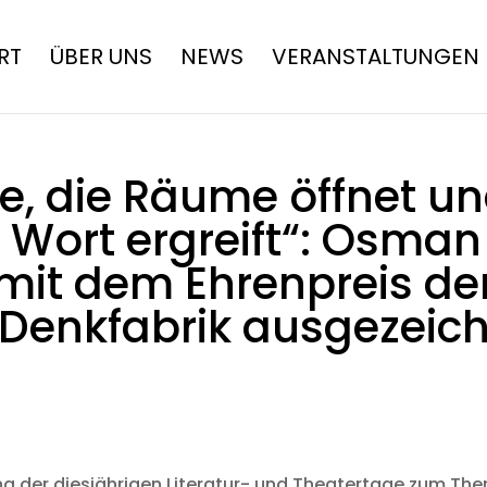
RT
ÜBER UNS
NEWS
VERANSTALTUNGEN
e, die Räume öffnet und
s Wort ergreift“: Osma
mit dem Ehrenpreis de
n Denkfabrik ausgezeic
g der diesjährigen Literatur- und Theatertage zum Th