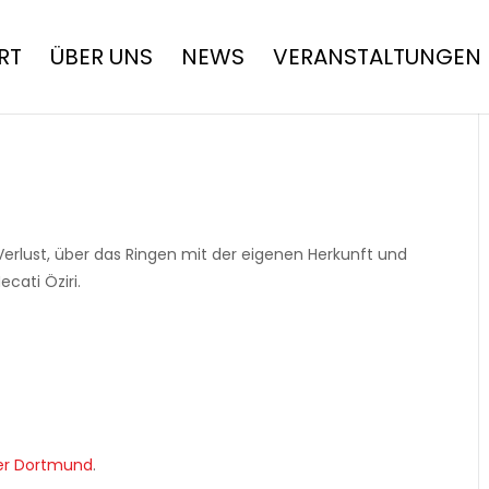
RT
ÜBER UNS
NEWS
VERANSTALTUNGEN
erlust, über das Ringen mit der eigenen Herkunft und
cati Öziri.
er Dortmund
.