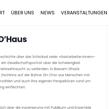
RT
ÜBER UNS
NEWS
VERANSTALTUNGEN
 D’Haus
schichte über das Schicksal vieler »Gastarbeiter:innen«-
ein Gesellschaftsporträt über die Schwierigkeit
eiheitssehnsucht zu verbinden. In Bassam Ghazis
n Dschinns auf der Bühne: Ein Chor aus Menschen mit
 erzählen und auch ihre eigenen Perspektiven rund um
ung einflechten.
räch über die Inszenierung mit Publikum und Ensemble