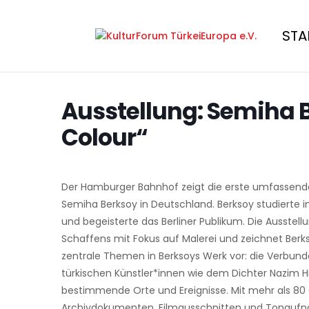
STA
Ausstellung: Semiha B
Colour“
Der Hamburger Bahnhof zeigt die erste umfassende
Semiha Berksoy in Deutschland. Berksoy studierte i
und begeisterte das Berliner Publikum. Die Ausstel
Schaffens mit Fokus auf Malerei und zeichnet Berkso
zentrale Themen in Berksoys Werk vor: die Verbunde
türkischen Künstler*innen wie dem Dichter Nazim Hi
bestimmende Orte und Ereignisse. Mit mehr als 80
Archivdokumenten, Filmausschnitten und Tonaufna