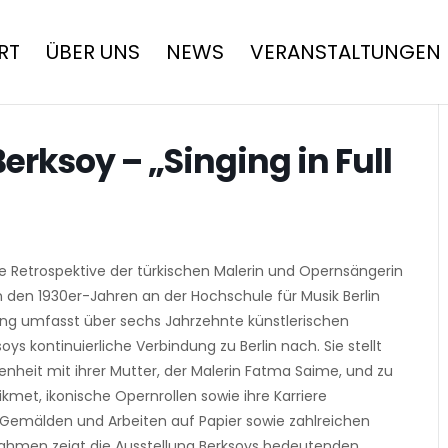
RT
ÜBER UNS
NEWS
VERANSTALTUNGEN
erksoy – „Singing in Full
 Retrospektive der türkischen Malerin und Opernsängerin
n den 1930er-Jahren an der Hochschule für Musik Berlin
lung umfasst über sechs Jahrzehnte künstlerischen
ys kontinuierliche Verbindung zu Berlin nach. Sie stellt
nheit mit ihrer Mutter, der Malerin Fatma Saime, und zu
kmet, ikonische Opernrollen sowie ihre Karriere
 Gemälden und Arbeiten auf Papier sowie zahlreichen
hmen zeigt die Ausstellung Berksoys bedeutenden