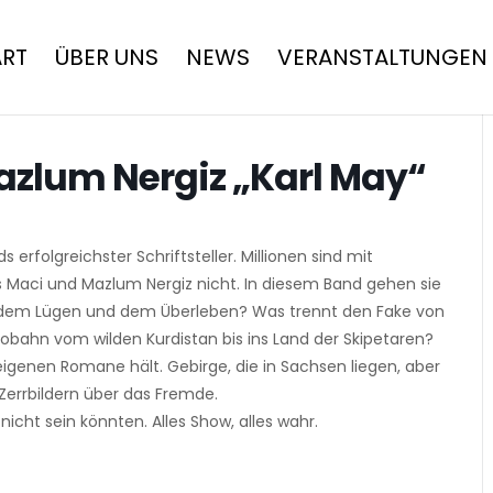
ART
ÜBER UNS
NEWS
VERANSTALTUNGEN
azlum Nergiz „Karl May“
 erfolgreichster Schriftsteller. Millionen sind mit
Maci und Mazlum Nergiz nicht. In diesem Band gehen sie
t dem Lügen und dem Überleben? Was trennt den Fake von
tobahn vom wilden Kurdistan bis ins Land der Skipetaren?
 eigenen Romane hält. Gebirge, die in Sachsen liegen, aber
Zerrbildern über das Fremde.
icht sein könnten. Alles Show, alles wahr.