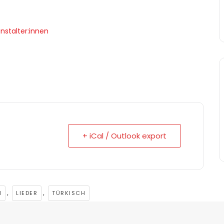
nstalter:innen
+ iCal / Outlook export
,
,
H
LIEDER
TÜRKISCH