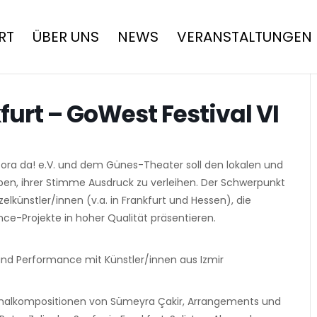
RT
ÜBER UNS
NEWS
VERANSTALTUNGEN
furt – GoWest Festival VI
ra da! e.V. und dem Günes-Theater soll den lokalen und
ben, ihrer Stimme Ausdruck zu verleihen. Der Schwerpunkt
elkünstler/innen (v.a. in Frankfurt und Hessen), die
nce-Projekte in hoher Qualität präsentieren.
 und Performance mit Künstler/innen aus Izmir
ginalkompositionen von Sümeyra Çakir, Arrangements und