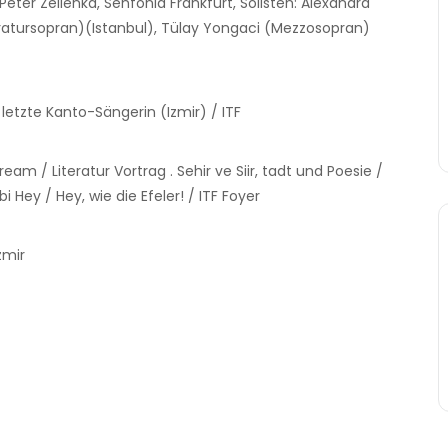
eter Zelienka, Senfonia Frankfurt, Solisten: Alexandra
atursopran)(Istanbul), Tülay Yongaci (Mezzosopran)
e letzte Kanto-Sängerin (Izmir) / ITF
ream / Literatur Vortrag . Sehir ve Siir, tadt und Poesie /
 Hey / Hey, wie die Efeler! / ITF Foyer
zmir