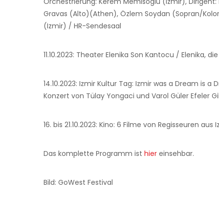
Orchestrierung: Kerem Memisoglu (Izmir), Dirigent: P
Gravas (Alto)(Athen), Özlem Soydan (Sopran/Kolor
(Izmir) / HR-Sendesaal
11.10.2023: Theater Elenika Son Kantocu / Elenika, di
14.10.2023: Izmir Kultur Tag: Izmir was a Dream is a D
Konzert von Tülay Yongaci und Varol Güler Efeler Gibi
16. bis 21.10.2023: Kino: 6 Filme von Regisseuren aus I
Das komplette Programm ist
hier
einsehbar.
Bild: GoWest Festival