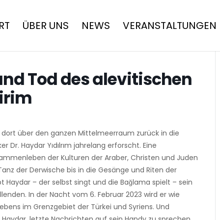
RT
ÜBER UNS
NEWS
VERANSTALTUNGEN
und Tod des alevitischen
irim
 dort über den ganzen Mittelmeerraum zurück in die
er Dr. Haydar Yıdılrım jahrelang erforscht. Eine
usammenleben der Kulturen der Araber, Christen und Juden
 Tanz der Derwische bis in die Gesänge und Riten der
t Haydar – der selbst singt und die Bağlama spielt – sein
lenden. In der Nacht vom 6. Februar 2023 wird er wie
bens im Grenzgebiet der Türkei und Syriens. Und
 Haydar, letzte Nachrichten auf sein Handy zu sprechen.