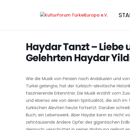
STA
Haydar Tanzt – Liebe 
Gelehrten Haydar Yild
Wie die Musik von Persien nach Andalusien und von
Türkei gelangte, hat der türkisch-alevitische Historik
faszinierende Erkenntnis: Die Musik erzählt vom Z
und ebenso wie von deren Spiritualität, die sich im
türkischen Aleviten heute fortsetzt. Darüber schreib
Buch, ein Lebenswerk. Aber Haydar kann es nicht vol
zehntausende Andere Opfer des gigantischen Erdbe
dennoch: verschüttet in seiner Wohnung gelingt es