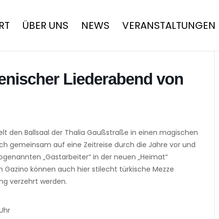
RT
ÜBER UNS
NEWS
VERANSTALTUNGEN
zenischer Liederabend von
delt den Ballsaal der Thalia Gaußstraße in einen magischen
ich gemeinsam auf eine Zeitreise durch die Jahre vor und
enannten „Gastarbeiter“ in der neuen „Heimat“
azino können auch hier stilecht türkische Mezze
ng verzehrt werden.
Uhr