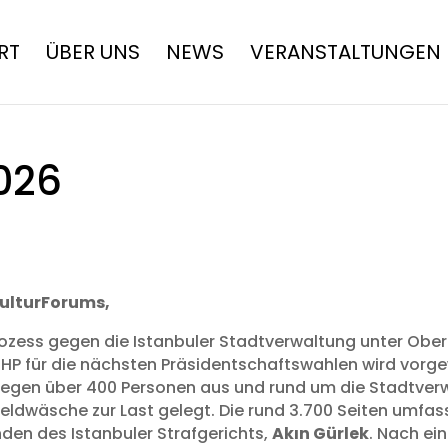
RT
ÜBER UNS
NEWS
VERANSTALTUNGEN
2026
KulturForums,
ozess gegen die Istanbuler Stadtverwaltung unter Obe
 für die nächsten Präsidentschaftswahlen wird vorgewo
gegen über 400 Personen aus und rund um die Stadtverw
eldwäsche zur Last gelegt. Die rund 3.700 Seiten umf
den des Istanbuler Strafgerichts,
Akın Gürlek
. Nach ei