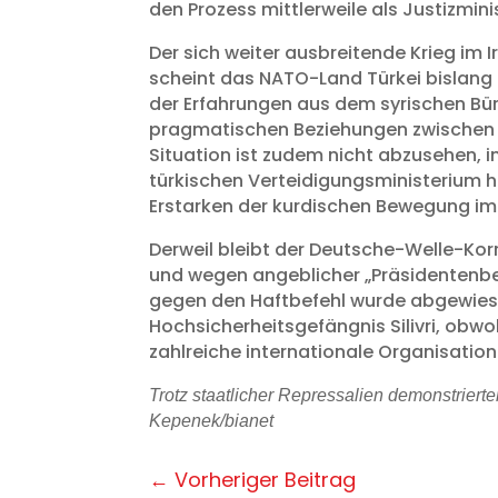
den Prozess mittlerweile als Justizmini
Der sich weiter ausbreitende Krieg im
scheint das NATO-Land Türkei bislang n
der Erfahrungen aus dem syrischen Bür
pragmatischen Beziehungen zwischen de
Situation ist zudem nicht abzusehen, i
türkischen Verteidigungsministerium h
Erstarken der kurdischen Bewegung im I
Derweil bleibt der Deutsche-Welle-Ko
und wegen angeblicher „Präsidentenbel
gegen den Haftbefehl wurde abgewies
Hochsicherheitsgefängnis Silivri, obw
zahlreiche internationale Organisation
Trotz staatlicher Repressalien demonstrier
Kepenek/bianet
←
Vorheriger Beitrag