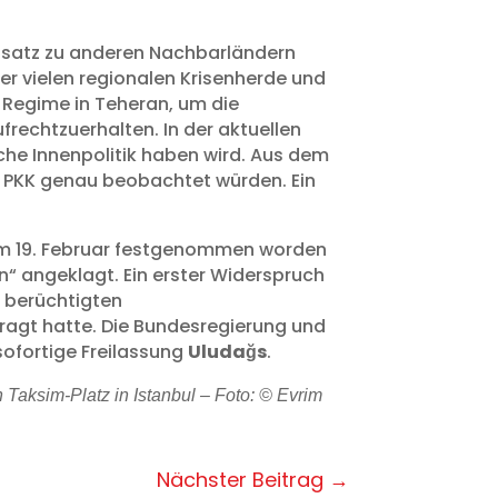
gensatz zu anderen Nachbarländern
der vielen regionalen Krisenherde und
s Regime in Teheran, um die
rechtzuerhalten. In der aktuellen
sche Innenpolitik haben wird. Aus dem
er PKK genau beobachtet würden. Ein
 am 19. Februar festgenommen worden
“ angeklagt. Ein erster Widerspruch
m berüchtigten
tragt hatte. Die Bundesregierung und
sofortige Freilassung
Uludağs
.
Taksim-Platz in Istanbul – Foto: © Evrim
Nächster Beitrag
→