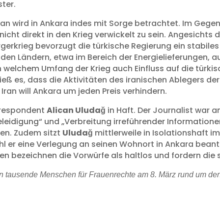
ster.
 Iran wird in Ankara indes mit Sorge betrachtet. Im Ge
icht direkt in den Krieg verwickelt zu sein. Angesichts 
gerkrieg bevorzugt die türkische Regierung ein stabile
n Ländern, etwa im Bereich der Energielieferungen, auf
n welchem Umfang der Krieg auch Einfluss auf die türki
ieß es, dass die Aktivitäten des iranischen Ablegers d
ran will Ankara um jeden Preis verhindern.
rrespondent
Alican Uludağ
in Haft. Der Journalist war
eidigung“ und „Verbreitung irreführender Informationen
en. Zudem sitzt
Uludağ
mittlerweile in Isolationshaft i
ohl er eine Verlegung an seinen Wohnort in Ankara bean
en bezeichnen die Vorwürfe als haltlos und fordern die 
ten tausende Menschen für Frauenrechte am 8. März rund um den 