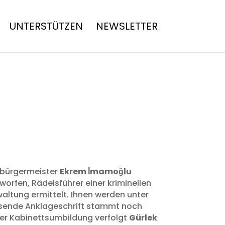
UNTERSTÜTZEN
NEWSLETTER
rbürgermeister
Ekrem İmamoğlu
rfen, Rädelsführer einer kriminellen
altung ermittelt. Ihnen werden unter
assende Anklageschrift stammt noch
ner Kabinettsumbildung verfolgt
Gürlek